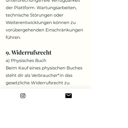
unterbrechungsfreie Verfügbarkeit
der Plattform. Wartungsarbeiten,
technische Störungen oder
Weiterentwicklungen können zu
vorübergehenden Einschränkungen
führen.
9. Widerrufsrecht
a) Physisches Buch
Beim Kauf eines physischen Buches
steht dir als Verbraucher*in das
gesetzliche Widerrufsrecht zu.
Die genauen Bedingungen findest
du in der gesonderten
Widerrufsbelehrung.
b) E-Book und Plattform
Bei digitalen Inhalten (E-Book und
Plattformzugang) erlischt dein