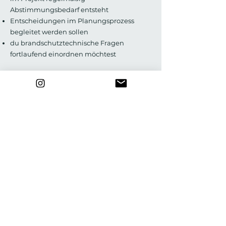
Abstimmungsbedarf entsteht
Entscheidungen im Planungsprozess
begleitet werden sollen
du brandschutztechnische Fragen
fortlaufend einordnen möchtest
Was die Projektbegeitung NICHT leisten
kann
Die Projektbegleitung ersetzt keine
vollständige Fachplanung oder die
Erstellung formaler Nachweise. Sie bietet
dir eine kontinuierliche fachliche
Begleitung im Planungsprozess, damit
Fragen frühzeitig eingeordnet und
Entscheidungen sicher vorbereitet werden
können.
Vor dem Termin
Damit die Zusammenarbeit zielgerichtet
stattfinden kann, ist es hilfreich, wenn du