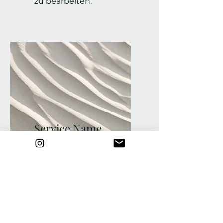
zu bearbeiten.
Service Name
Ich bin ein Textabschnitt.
Klicke hier, um den Text
zu bearbeiten.