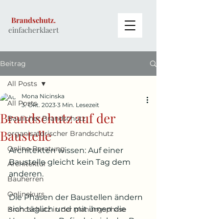
Brandschutz.
einfacherklaert
Beitrag
All Posts
Mona Nicinska
All Posts
3. Okt. 2023
3 Min. Lesezeit
Brandschutz auf der
Baulicher Brandschutz
Baustelle
organisatorischer Brandschutz
Online-Beratung
Architekten wissen: Auf einer 
Baustelle gleicht kein Tag dem 
Architektur
anderen.
Bauherren
Onlinekurs
Die Phasen der Baustellen ändern 
sich täglich und mit ihnen die 
Brandschutz in der planungsphase