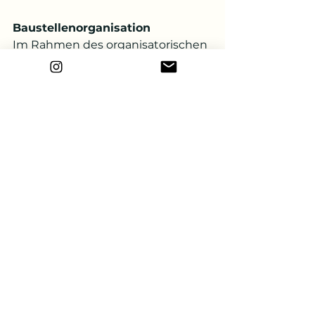
Baustellenorganisation
Im Rahmen des organisatorischen 
Brandschutzes sind, abhängig von 
den Randbedingungen, folgende 
Maßnahmen geboten:
Die schriftliche Regelung der 
Verantwortlichkeiten,
die Bestellung eines SiGeKo,
die Bestellung eines speziellen 
Brandschutzbeauftragten 
(ggf. bei größeren Baustellen),
ein in Sachen Brandschutz 
besonders ausgebildeter 
Mitarbeiter (bei Baustellen mit 
wenigen Mitarbeitern, auf 
denen ggf. genannte 
Aufgaben vom Bauherrn bzw. 
Bauunternehmen 