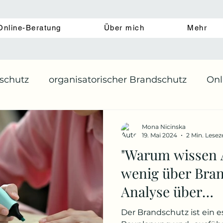
Online-Beratung
Über mich
Mehr
schutz
organisatorischer Brandschutz
Onl
en
Onlinekurs
Brandschutz in der planun
Mona Nicinska
19. Mai 2024
2 Min. Lesez
"Warum wissen A
wenig über Bran
Analyse über
Brandschutzwis
Der Brandschutz ist ein e