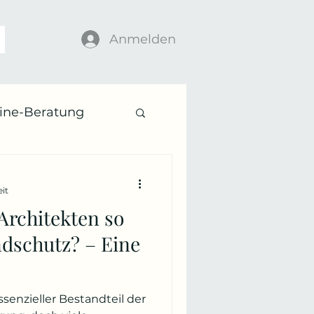
Anmelden
ine-Beratung
gsphase
eit
rchitekten so
dschutz? – Eine
sen"
ssenzieller Bestandteil der