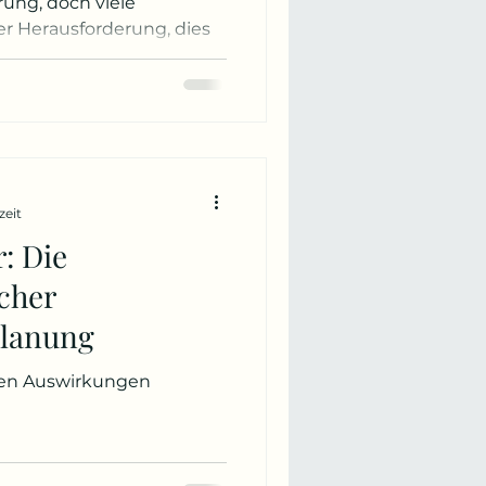
ung, doch viele
er Herausforderung, dies
zeit
: Die
cher
Planung
ren Auswirkungen