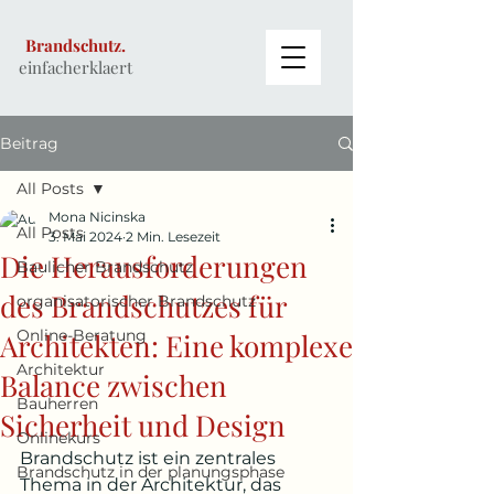
Brandschutz.
einfacherklaert
Beitrag
All Posts
Mona Nicinska
All Posts
3. Mai 2024
2 Min. Lesezeit
Die Herausforderungen
Baulicher Brandschutz
des Brandschutzes für
organisatorischer Brandschutz
Online-Beratung
Architekten: Eine komplexe
Architektur
Balance zwischen
Bauherren
Sicherheit und Design
Onlinekurs
Brandschutz ist ein zentrales 
Brandschutz in der planungsphase
Thema in der Architektur, das 