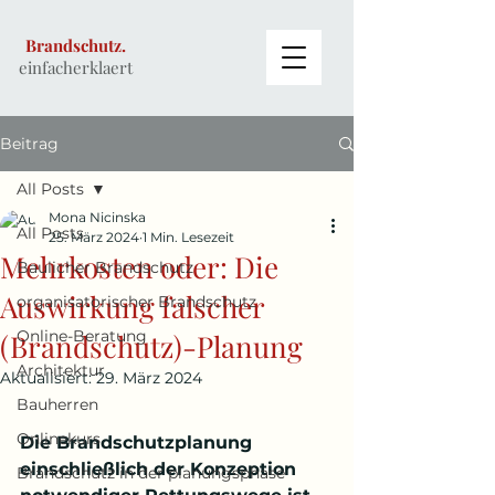
Brandschutz.
einfacherklaert
Beitrag
All Posts
Mona Nicinska
All Posts
25. März 2024
1 Min. Lesezeit
Mehrkosten oder: Die
Baulicher Brandschutz
Auswirkung falscher
organisatorischer Brandschutz
Online-Beratung
(Brandschutz)-Planung
Architektur
Aktualisiert:
29. März 2024
Bauherren
Onlinekurs
Die Brandschutzplanung 
einschließlich der Konzeption 
Brandschutz in der planungsphase