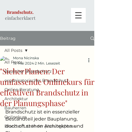
Brandschutz.
einfacherklaert
Beitrag
All Posts
Mona Nicinska
All Posts
19. Mai 2024
2 Min. Lesezeit
"SicherPlanen: Der
Baulicher Brandschutz
umfassende Onlinekurs für
organisatorischer Brandschutz
Online-Beratung
effektiven Brandschutz in
Architektur
der Planungsphase"
Bauherren
Brandschutz ist ein essenzieller 
Onlinekurs
Bestandteil jeder Bauplanung, 
doch oft stehen Architekten und 
Brandschutz in der planungsphase