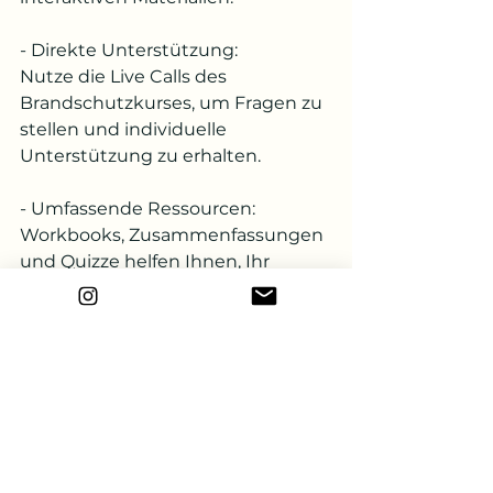
- Direkte Unterstützung: 
Nutze die Live Calls des 
Brandschutzkurses, um Fragen zu 
stellen und individuelle 
Unterstützung zu erhalten.
- Umfassende Ressourcen: 
Workbooks, Zusammenfassungen 
und Quizze helfen Ihnen, Ihr 
Wissen zu vertiefen und zu testen.
Melde dich jetzt an!
Verpasse nicht die Gelegenheit, 
deine Brandschutzplanung auf 
das nächste Level zu heben. Unser 
Kurs "Sicher Planen" startet am 16. 