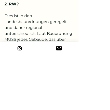
2. RW?
Dies ist in den 
Landesbauordnungen geregelt 
und daher regional 
unterschiedlich. Laut Bauordnung 
MUSS jedes Gebäude, das über 
Aufenthaltsräume verfügt, mehr 
als nur einen Rettungsweg haben 
(wenn nicht ein 
Sicherheitstreppenraum 
vorhanden ist). Das trifft also auch 
auf Einfamilienhäuser zu.
Muss es eine Treppe oder Leiter 
sein?
In Ein- oder Zweifamilienhäusern, 