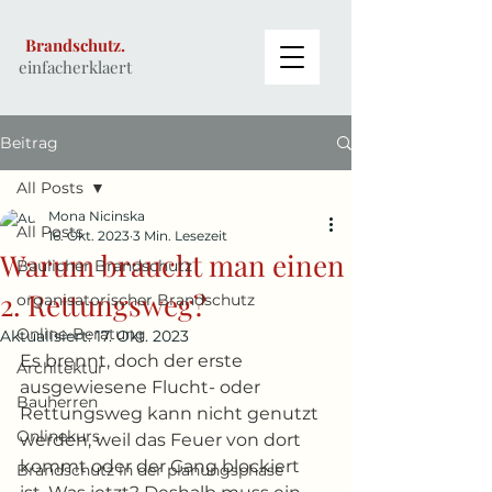
Brandschutz.
einfacherklaert
Beitrag
All Posts
Mona Nicinska
All Posts
16. Okt. 2023
3 Min. Lesezeit
Warum braucht man einen
Baulicher Brandschutz
2. Rettungsweg?
organisatorischer Brandschutz
Online-Beratung
Aktualisiert:
17. Okt. 2023
Es brennt, doch der erste 
Architektur
ausgewiesene Flucht- oder 
Bauherren
Rettungsweg kann nicht genutzt 
Onlinekurs
werden, weil das Feuer von dort 
kommt oder der Gang blockiert 
Brandschutz in der planungsphase