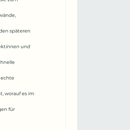
wände, 
 den späteren 
ekt
innen und 
hnelle 
 echte 
t, worauf es im 
en für 