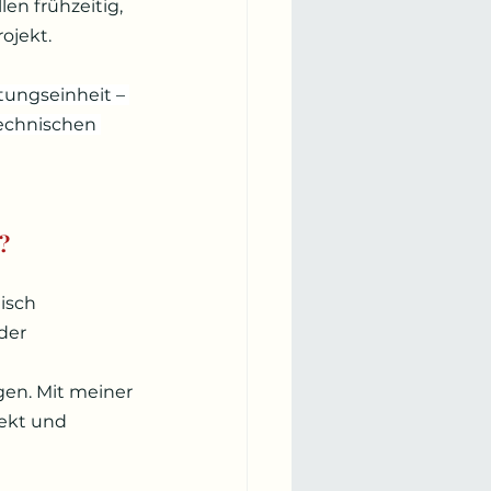
en frühzeitig, 
ojekt.
tungseinheit – 
echnischen 
?
isch 
der 
gen. Mit meiner 
ekt und 