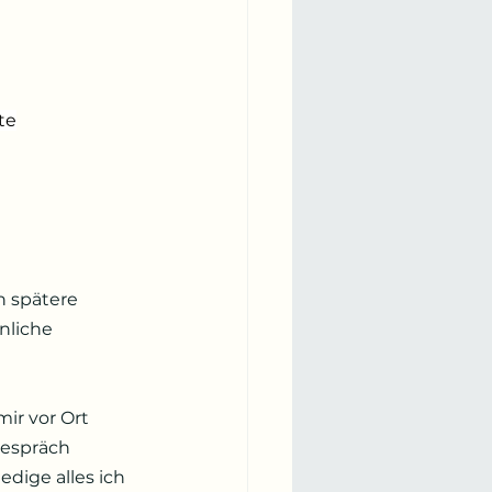
te
 
h spätere 
nliche 
ir vor Ort 
Gespräch 
dige alles ich 