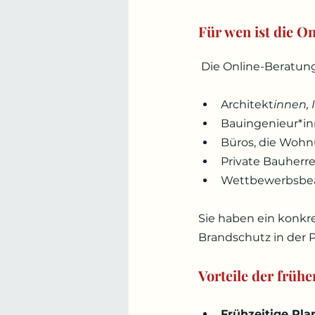
Für wen ist die O
 Die Online-Beratung
Architekt
innen, 
Bauingenieur*i
Büros, die Woh
Private Bauherr
Wettbewerbsbe
Sie haben ein konkr
Brandschutz in der P
Vorteile der früh
Frühzeitige Pla