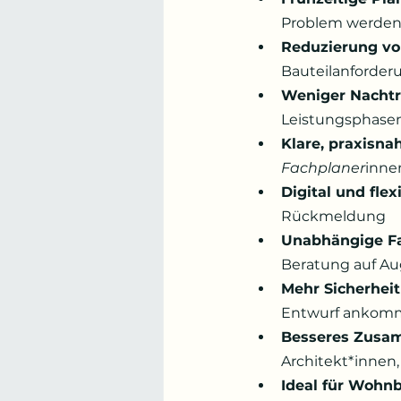
Problem werde
Reduzierung vo
Bauteilanforder
Weniger Nachtr
Leistungsphase
Klare, praxisn
Fachplaner
inne
Digital und flex
Rückmeldung
Unabhängige F
Beratung auf A
Mehr Sicherhei
Entwurf ankom
Besseres Zusa
Architekt*innen,
Ideal für Wohn