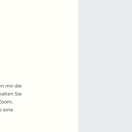
n mir die 
alten Sie 
Zoom, 
 eine 