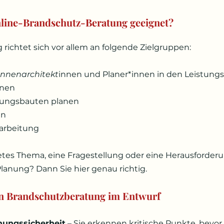
nline-Brandschutz-Beratung geeignet?
 richtet sich vor allem an folgende Zielgruppen:
Innenarchitekt
innen und Planer*innen in den Leistung
nnen
nungsbauten planen
en
arbeitung
etes Thema, eine Fragestellung oder eine Herausforde
lanung? Dann Sie hier genau richtig. 
en Brandschutzberatung im Entwurf
nungssicherheit
 – Sie erkennen kritische Punkte, bevor