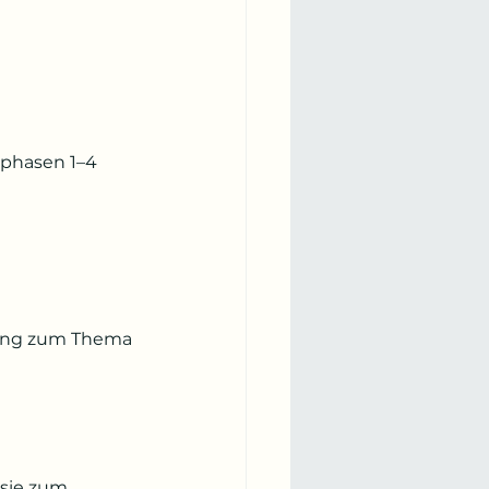
sphasen 1–4
rung zum Thema 
 sie zum 