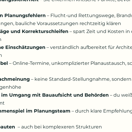
n
n Planungsfehlern
 – Flucht-und Rettungswege, Brand
ungen, bauliche Voraussetzungen rechtzeitig klären
äge und Korrekturschleifen
 – spart Zeit und Kosten in
n
ahe Einschätzungen
 – verständlich aufbereitet für Archit
n
ibel
 – Online-Termine, unkomplizierter Planaustausch, sc
achmeinung
 – keine Standard-Stellungnahme, sondern
ugenhöhe
t im Umgang mit Bauaufsicht und Behörden
 – du weiß
mt
mmenspiel im Planungsteam
 – durch klare Empfehlung
 
bauten 
 – auch bei komplexeren Strukturen