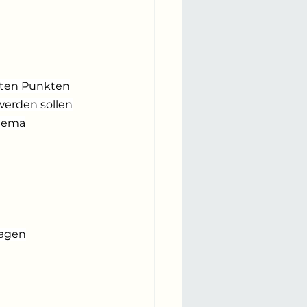
rten Punkten
werden sollen
Thema
ragen