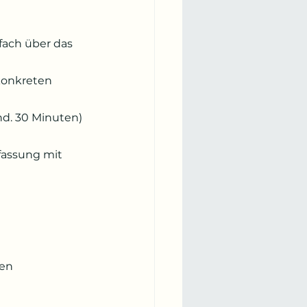
fach über das 
konkreten 
nd. 30 Minuten) 
assung mit 
en 