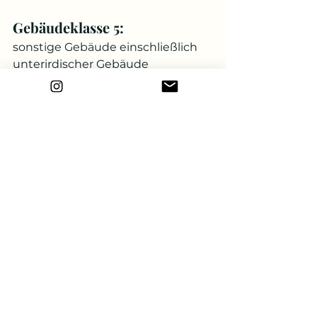
Gebäudeklasse 5:
sonstige Gebäude einschließlich 
unterirdischer Gebäude
Die Gebäudeklassen sollte jeder 
Architekt kennen. Denn diese 
haben nicht nur Auswirkungen 
auf die Planung, sondern auch auf 
alle weiteren Schritte wie 
Ausführung. Die Zusammenhänge 
zwischen den Gebäudeklassen 
und Planung lernst du in unserem 
Onlinekurs SicherPlanen.
Architekt
Brandschutz
Baulicher Brandschutz
Architektur
Onlinekurs