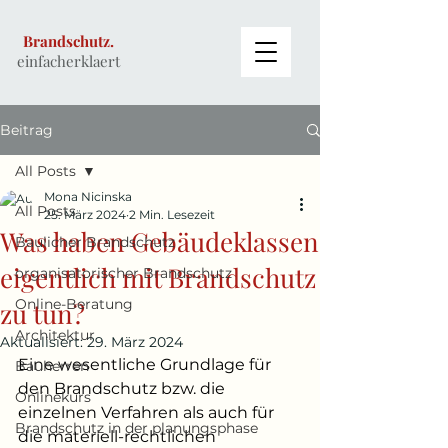
Brandschutz.
einfacherklaert
Beitrag
All Posts
Mona Nicinska
All Posts
25. März 2024
2 Min. Lesezeit
Was haben Gebäudeklassen
Baulicher Brandschutz
eigentlich mit Brandschutz
organisatorischer Brandschutz
Online-Beratung
zu tun?
Architektur
Aktualisiert:
29. März 2024
Eine wesentliche Grundlage für 
Bauherren
den Brandschutz bzw. die 
Onlinekurs
einzelnen Verfahren als auch für 
Brandschutz in der planungsphase
die materiell-rechtlichen 